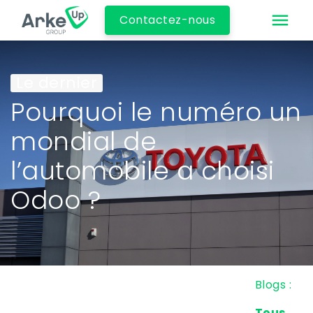
Contactez-nous
Le dernier
Pourquoi le numéro un
mondial de
l’automobile a choisi
Odoo ?
Blogs :
Tous