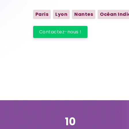
Par
is
Lyon
Nantes
Océan Indi
Contactez-nous !
10