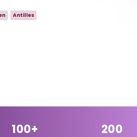
en
Antilles
100+
200